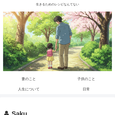
生きるためのレシピなんてない
妻のこと
子供のこと
人生について
日常
Saku