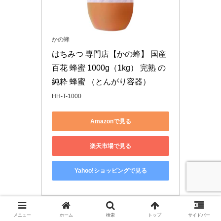
かの蜂
はちみつ 専門店【かの蜂】 国産 
百花 蜂蜜 1000g（1kg） 完熟 の 
純粋 蜂蜜 （とんがり容器）
HH-T-1000
Amazonで見る
楽天市場で見る
Yahoo!ショッピングで見る
かの蜂の「百花蜂蜜」です。
メニュー
ホーム
検索
トップ
サイドバー