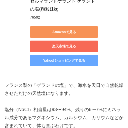
セルマランドゲランド ゲランド
の塩(顆粒)1kg
76502
Amazonで見る
楽天市場で見る
Yahoo!ショッピングで見る
フランス製の「ゲランドの塩」で、海水を天日で自然乾燥
させただけの天然塩になります。
塩分（NaCl）相当量は93〜94%、残りの6〜7%にミネラ
ル成分であるマグネシウム、カルシウム、カリウムなどが
含まれていて、体も喜ぶわけです。