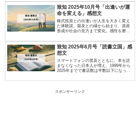
拓するのは不得意だと認識しています。
いわゆる「できる人」というのは、新し
致知 2025年10月号「出逢いが運
いアイデアを提案できる人...
命を変える」感想文
株式投資との出逢いが人生を大きく変え
た体験談。親友との縁から始まり、資産
形成や社会の見方まで変化。感性を磨
き、人との出会いを大切にすることが運
命を切り拓く鍵かもしれません。
致知 2025年6月号「読書立国」感
想文
スマートフォンの普及とともに、本を読
まなくなった日本人が増え、1999年から
2025年までで書店数は半数以下になって
いるとのことです。自分を省みて僕は大
学生の頃から割と本を読むタイプでし
た。いろいろな小説を読んで、おもしろ
い作品があればその...
スポンサーリンク