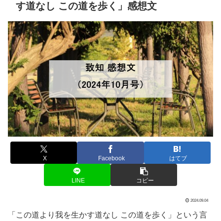
す道なし この道を歩く」感想文
X
Facebook
はてブ
LINE
コピー
2024.09.04
「この道より我を生かす道なし この道を歩く」という言