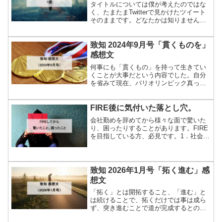
タイトルについては僕が考えたのではな
く、たまたまTwitterで見かけたツイート
そのままです。どなたかは知りません
し、「すごく共感できる！」ということ
ではないですが、自分自身を見直したく
なり少し考えてみました。1．目標に挑戦
致知 2024年9月号「貫くものを」
もっと行動して目...
感想文
何事にも「貫くもの」を持って生きてい
くことが大事だという内容でした。自分
を省みて現在、パリオリンピック真った
だ中です。時差の関係で、テレビ観戦の
時間が夜中になってしまい寝不足の日々
が続いています。それでも見入ってしま
FIRE後に気付いた落とし穴。
うのは、特別に好きな競技...
会社勤めを辞めてから様々な面で驚いた
り、困ったりすることがあります。FIRE
を目指している方、必見です。1．社会保
障関係驚いたこと70歳未満であれば、病
院に行った時の治療費は当たり前のよう
に３割負担で済みますが、これは会社勤
めであれば自動的...
致知 2026年1月号「拓く進む」感
想文
「拓く」とは開拓すること、「進む」と
は続けることで、拓くだけでは事は成ら
ず、突き進むことで道が完成するとのこ
とです。自分を省みて僕は新しい道を開