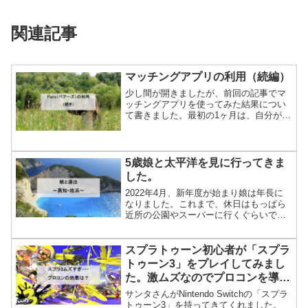
関連記事
マッチングアプリの利用（続編）
少し間が開きましたが、前回の記事でマ
ッチングアプリを使ってみた結果につい
て書きました。最初の1ヶ月は、自分がシ
ングルファーザーであることをプロフィ
ールに書いていなかったのですが、次の1
ヶ月はそれを書いてアプリを続けてみま
した。ちなみに、今回...
5歳娘と太平洋を見に行ってきま
した。
2022年4月、新年度が始まり娘は年長に
なりました。これまで、休日はもっぱら
近所の公園やスーパーに行くぐらいでし
たが、娘がほとんどのことを1人でできる
ようになり、手もかからなくなってきた
ので、日帰りで少し遠出をしてみようと
スプラトゥーン初心者が「スプラ
思い、高知県に遊び...
トゥーン3」をプレイしてみまし
た。激ムズなのでプロコンを導
入。
サンタさんがNintendo Switchの「スプラ
トゥーン3」を持ってきてくれました。