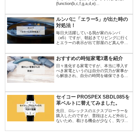
(function(b,c,f,g,a,d,e)
{b.MoshimoAffiliateObject=a;b=b||functio
n(){argument...
ルンバに「エラー5」が出た時の
対処法！
毎日大活躍している我が家のルンバ
（e5）ですが、朝起きてリビングに行く
とエラーの表示が出て部屋のど真ん中で
停止していました。動作開始ボタンを押
してみると、その場でクルクルと数秒回
った後「エラー5」のアナウンスが流れま
おすすめの時短家電3選を紹介
した。1年半ほど使ってき...
日々進化する家電ですが、本当に導入す
べき家電というのは自分の労力が家事か
ら解放され、自分の時間を確保できるよ
うになるものだと思います。僕が実際に
使っているおすすめ家電を3つ紹介しま
す。毎日忙しくて家事をする時間を確保
できていない方や、これか...
セイコー PROSPEX SBDL085を
革ベルトに替えてみました。
先日、ロレックスのエクスプローラーを
購入したのですが、普段ほとんど外出し
ないため、着ける機会が少なく、気づい
たら針が止まっていることが多いんです
よね。そこで、「ちょっとスーパーへ」
といった場面でも気軽に使えるサブウォ