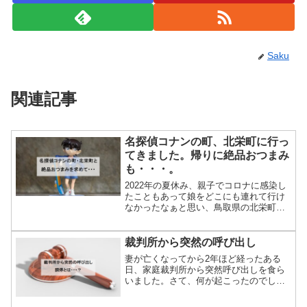
Saku
関連記事
名探偵コナンの町、北栄町に行っ
てきました。帰りに絶品おつまみ
も・・・。
2022年の夏休み、親子でコロナに感染し
たこともあって娘をどこにも連れて行け
なかったなぁと思い、鳥取県の北栄町に
行ってきました。この町は「名探偵コナ
ン」の作者・青山剛昌先生の故郷である
ことにちなんで、JR由良駅は「コナン
裁判所から突然の呼び出し
駅」という名が付けら...
妻が亡くなってから2年ほど経ったある
日、家庭裁判所から突然呼び出しを食ら
いました。さて、何が起こったのでしょ
う・・・？家のポストに封筒が・・・あ
る日、仕事から帰ってポストをのぞく