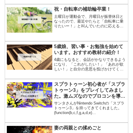
と、少しふっくらした封筒が入っていま
した。何かのDMかと思って...
祝・自転車の補助輪卒業！
土曜日が運動会で、月曜日が振替休日と
なったので、最近やたらと「自転車に乗
りたいー！」と叫んでいたのに応えるた
めに、近所の広場に連れて行きました。
自転車は4歳のクリスマス（4歳4ヶ月）の
時にプレゼントし、かれこれ9ヶ月以上が
経過し、その間に5...
5歳娘、習い事・お勉強を始めて
います。おすすめ教材の紹介！
4歳にもなると、会話がかなりできるよう
になり、「これがしたい！」「あれが欲
しい！」と自分の意思を投げかけてくる
ようになります。「子供に何か始めさせ
るならこのタイミングしかない！」と思
い、いろいろと「あれやってみるか？」
スプラトゥーン初心者が「スプラ
「これやってみるか？」...
トゥーン3」をプレイしてみまし
た。激ムズなのでプロコンを導
入。
サンタさんがNintendo Switchの「スプラ
トゥーン3」を持ってきてくれました。
(function(b,c,f,g,a,d,e)
{b.MoshimoAffiliateObject=a;b=b||functio
n(){argument...
妻の両親との揉めごと