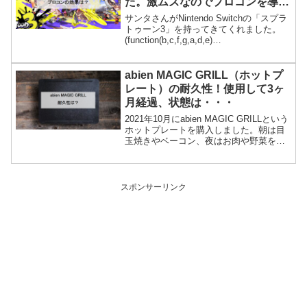
た。激ムズなのでプロコンを導
入。
サンタさんがNintendo Switchの「スプラ
トゥーン3」を持ってきてくれました。
(function(b,c,f,g,a,d,e)
{b.MoshimoAffiliateObject=a;b=b||functio
n(){argument...
abien MAGIC GRILL（ホットプ
レート）の耐久性！使用して3ヶ
月経過、状態は・・・
2021年10月にabien MAGIC GRILLという
ホットプレートを購入しました。朝は目
玉焼きやベーコン、夜はお肉や野菜を焼
いたりと毎日大活躍ですが、3ヶ月ほど経
って様子が変わってきました。現状を報
告します。1．abien MAGIC...
スポンサーリンク