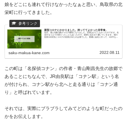
娘をどこにも連れて行けなかったなぁと思い、鳥取県の北
栄町に行ってきました。
新型コロナにかかりました。持っててよかった非常食。
先日、僕と5歳の娘がコロナ陽性になりました。症状はひどくなかったのですが、生
活するうえで大変だったこともあったので、経緯と合わせて書いていきます。僕の
症状1日目先にコロナの症状が出たのは僕でした。普通に会社に行って、1日中なん
か寒気がする感...
2022.08.11
saku-makua-kane.com
この町は「名探偵コナン」の作者・青山剛昌先生の故郷で
あることにちなんで、JR由良駅は「コナン駅」という名
が付けられ、コナン駅から北へと走る通りは「コナン通
り」と呼ばれています。
それでは、実際にブラブラしてみてどのような町だったの
かをお伝えします。